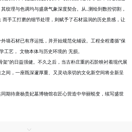
其纹理与色调均与盛唐气象深度契合。从..测绘到数控切割，
缝；而手工打磨的细节处理，则赋予了石材温润的历史质感，让
分外墙石材已有序运抵，并开始规范化铺设。工程全程遵循“保
学工艺， 文物本体与历史环境的 无损。
骨架”的日益强健。不久之后，当古朴庄重的石阶映衬着现代展
道之间，一座既深邃厚重、又灵动亲切的文化新空间将全新呈
共同期待唐杨贵妃墓博物馆在匠心营造中华丽蜕变，续写盛世