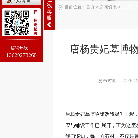
QQ咨询
线
当前位置：
首页
>
新闻资讯
>
企业新
客
扫
一
服
扫
更
精
彩
唐杨贵妃墓博
咨询热线：
13629278268
发布时间： 2026-02
唐杨贵妃墓博物馆改造提升工程
应与铺设工作已 展开，正为这座
我们深知，每一方石材，不仅是