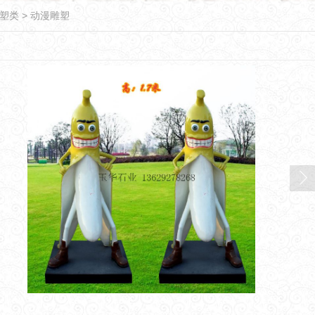
塑类
>
动漫雕塑