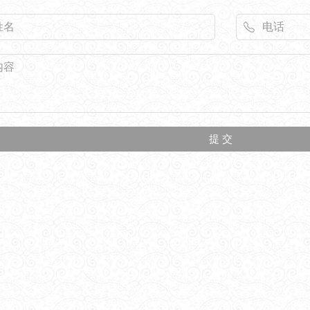
栏杆|石栏板
石牌坊
动物石雕