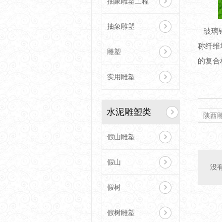
抽象雕塑工程
抽象雕塑
玻璃钢
称纤维
雕塑
的复合
实用雕塑
水泥雕塑类
陕西
假山雕塑
假山
没
假树
假树雕塑