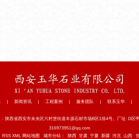
示
|
新闻资讯
|
工程案例
|
服务团队
|
联系玉华
|
陕西省西安市未央区六村堡街道丰源石材市场B区1排4号。厂址: D区甲1排5
316973951@qq.com
有
RSS
XML
网站地图
城市分站
：
陕西
甘肃
宁夏
新疆
河北
山西
技