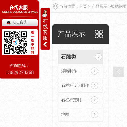
当前位置：
首页
>
产品展示
>
玻璃钢雕
在
QQ咨询
线
客
产品展示
扫
一
服
扫
更
精
彩
石雕类
咨询热线：
浮雕制作
13629278268
石栏杆设计制作
石栏杆定制
地雕